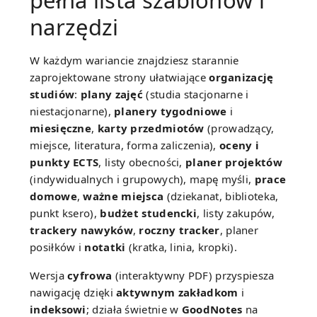
pełna lista szablonów i
narzędzi
W każdym wariancie znajdziesz starannie
zaprojektowane strony ułatwiające
organizację
studiów
:
plany zajęć
(studia stacjonarne i
niestacjonarne),
planery tygodniowe
i
miesięczne
,
karty przedmiotów
(prowadzący,
miejsce, literatura, forma zaliczenia),
oceny i
punkty ECTS
, listy obecności,
planer projektów
(indywidualnych i grupowych), mapę myśli,
prace
domowe
,
ważne miejsca
(dziekanat, biblioteka,
punkt ksero),
budżet studencki
, listy zakupów,
trackery nawyków
,
roczny tracker
, planer
posiłków i
notatki
(kratka, linia, kropki).
Wersja
cyfrowa
(interaktywny PDF) przyspiesza
nawigację dzięki
aktywnym zakładkom
i
indeksowi
; działa świetnie w
GoodNotes
na