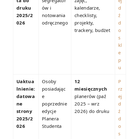
ta do
segregator
zajęć,
ej
druku
ów i
kalendarze,
d
2025/2
notowania
checklisty,
ź
026
odręcznego
projekty,
d
trackery, budżet
o
s
kl
e
p
u
Uaktua
Osoby
12
P
lnienie:
posiadając
miesięcznych
rz
datowa
e
planerów (paź
ej
ne
poprzednie
2025 – wrz
d
strony
edycje
2026) do druku
ź
2025/2
Planera
d
026
Studenta
o
s