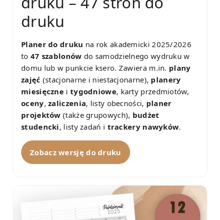
druku – 47 stron do
druku
Planer do druku
na rok akademicki 2025/2026
to
47 szablonów
do samodzielnego wydruku w
domu lub w punkcie ksero. Zawiera m.in.
plany
zajęć
(stacjonarne i niestacjonarne),
planery
miesięczne
i
tygodniowe
, karty przedmiotów,
oceny
,
zaliczenia
, listy obecności,
planer
projektów
(także grupowych),
budżet
studencki
, listy zadań i
trackery nawyków
.
Zobacz wersję do druku