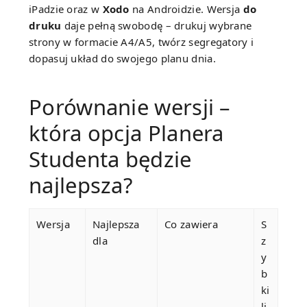
iPadzie oraz w
Xodo
na Androidzie. Wersja
do
druku
daje pełną swobodę – drukuj wybrane
strony w formacie A4/A5, twórz segregatory i
dopasuj układ do swojego planu dnia.
Porównanie wersji –
która opcja Planera
Studenta będzie
najlepsza?
Wersja
Najlepsza
Co zawiera
S
dla
z
y
b
ki
li