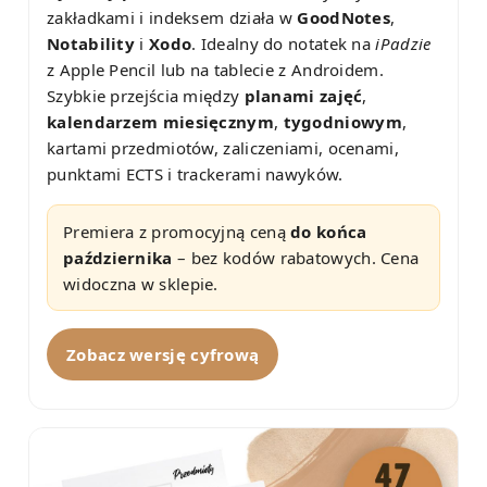
zakładkami i indeksem działa w
GoodNotes
,
Notability
i
Xodo
. Idealny do notatek na
iPadzie
z Apple Pencil lub na tablecie z Androidem.
Szybkie przejścia między
planami zajęć
,
kalendarzem miesięcznym
,
tygodniowym
,
kartami przedmiotów, zaliczeniami, ocenami,
punktami ECTS i trackerami nawyków.
Premiera z promocyjną ceną
do końca
października
– bez kodów rabatowych. Cena
widoczna w sklepie.
Zobacz wersję cyfrową