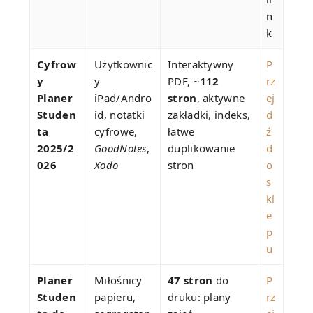
n
k
Cyfrow
Użytkownic
Interaktywny
P
y
y
PDF, ~
112
rz
Planer
iPad/Andro
stron
, aktywne
ej
Studen
id, notatki
zakładki, indeks,
d
ta
cyfrowe,
łatwe
ź
2025/2
GoodNotes
,
duplikowanie
d
026
Xodo
stron
o
s
kl
e
p
u
Planer
Miłośnicy
47 stron
do
P
Studen
papieru,
druku: plany
rz