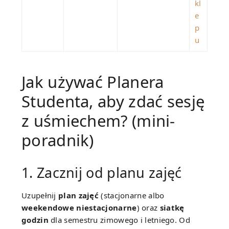
kl
e
p
u
Jak używać Planera
Studenta, aby zdać sesję
z uśmiechem? (mini-
poradnik)
1. Zacznij od planu zajęć
Uzupełnij
plan zajęć
(stacjonarne albo
weekendowe niestacjonarne
) oraz
siatkę
godzin
dla semestru zimowego i letniego. Od