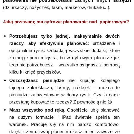
planowania nie potrzebowałam żadnych innych narzędzi
(dziurkaczy, nożyczek, taśm, markerów, drukarki...).
Jaką przewagę ma cyfrowe planowanie nad papierowym?
Potrzebujesz tylko jednej, maksymalnie dwóch
rzeczy, aby efektywnie planować
: urządzenie i
opcjonalnie rysik. Odpadają wszystkie dodatki, które
zajmują sporo miejsca, bo w cyfrowym plenerze już
tego nie potrzebujesz – wszystko osiągasz z pomocą
kilku kliknięć przycisków.
Oszczędzasz pieniądze
nie kupując kolejnego
fajnego zakreślacza, taśmy, naklejek – można te
pieniądze zainwestować w dobry rysik. Czy ja nagle
przestanę kupować te rzeczy? Z pewnością nie 😄
Masz wszystko pod ręką
. Osobiście lubię planować
na dużym formacie i iPad świetnie spełnia ten
warunek. Pracuje się na nim bardzo komfortowo,
dzięki czemu swój planer możesz mieć zawsze ze